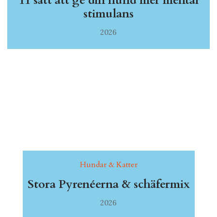
11 sätt att ge din hund mer mental
stimulans
2026
Hundar & Katter
Stora Pyrenéerna & schäfermix
2026