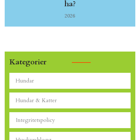
ha?
2026
Kategorier
Hundar
Hundar & Katter
Integritetspolicy
Husdjursblogg