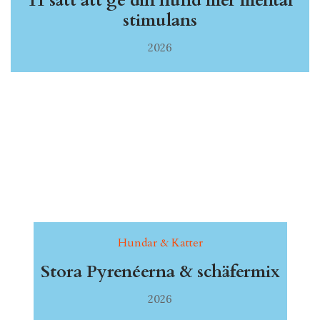
11 sätt att ge din hund mer mental
stimulans
2026
Hundar & Katter
Stora Pyrenéerna & schäfermix
2026