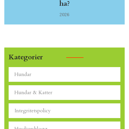
ha?
2026
Kategorier
Hundar
Hundar & Katter
Integritetspolicy
Husdjursblogg