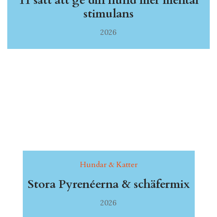
11 sätt att ge din hund mer mental
stimulans
2026
Hundar & Katter
Stora Pyrenéerna & schäfermix
2026