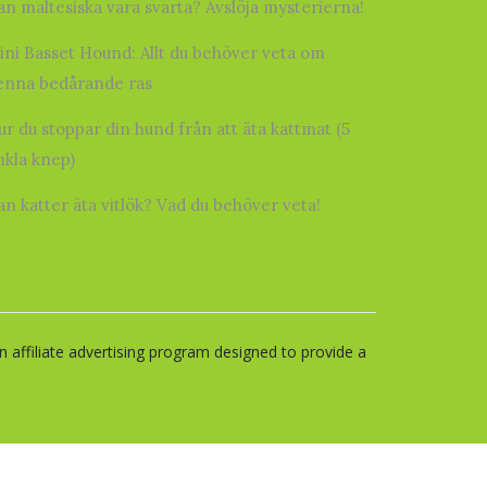
an maltesiska vara svarta? Avslöja mysterierna!
ini Basset Hound: Allt du behöver veta om
enna bedårande ras
ur du stoppar din hund från att äta kattmat (5
nkla knep)
an katter äta vitlök? Vad du behöver veta!
 affiliate advertising program designed to provide a