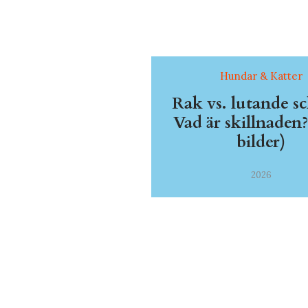
Hundar & Katter
Rak vs. lutande sc
Vad är skillnaden
bilder)
2026