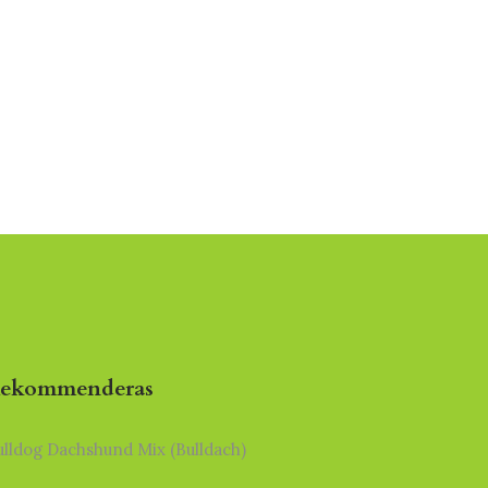
ekommenderas
ulldog Dachshund Mix (Bulldach)