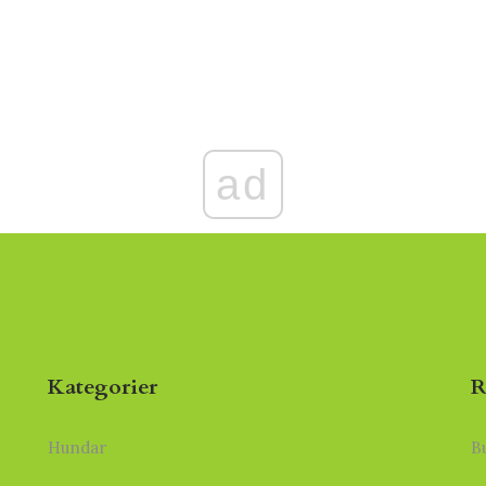
ad
Kategorier
R
Hundar
B