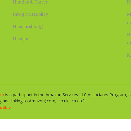
Hundar & Katter
K
Integritetspolicy
M
d
Husdjursblogg
H
Husdjur
e
K
om
is a participant in the Amazon Services LLC Associates Program, an
g and linking to Amazon(.com, .co.uk, .ca etc).
policy