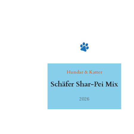
Hundar & Katter
Schäfer Shar-Pei Mix
2026