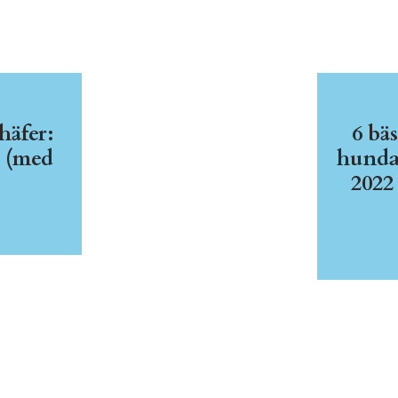
häfer:
6 bä
? (med
hundar
2022