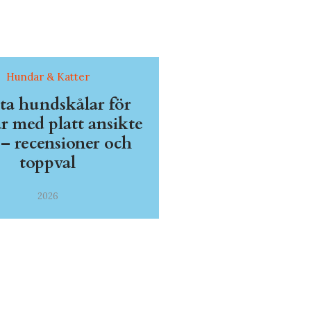
Hundar & Katter
sta hundskålar för
 med platt ansikte
 – recensioner och
toppval
2026