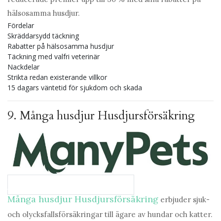
hälsosamma husdjur.
Fördelar
Skräddarsydd täckning
Rabatter på hälsosamma husdjur
Täckning med valfri veterinär
Nackdelar
Strikta redan existerande villkor
15 dagars väntetid för sjukdom och skada
9.
Många husdjur Husdjursförsäkring
Jämför planer på många husdjur
Många husdjur Husdjursförsäkring
erbjuder sjuk-
och olycksfallsförsäkringar till ägare av hundar och katter.