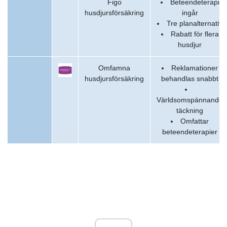
Figo
Beteendeterapi
husdjursförsäkring
ingår
Tre planalternativ
Rabatt för flera
husdjur
Omfamna
Reklamationer
husdjursförsäkring
behandlas snabbt
Världsomspännande
täckning
Omfattar
beteendeterapier