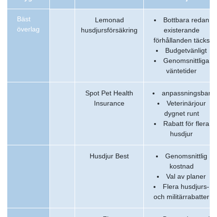
Bäst
Lemonad
Bottbara redan
överlag
husdjursförsäkring
existerande
förhållanden täcks
Budgetvänligt
Genomsnittliga
väntetider
Spot Pet Health
anpassningsbar
Insurance
Veterinärjour
dygnet runt
Rabatt för flera
husdjur
Husdjur Best
Genomsnittlig
kostnad
Val av planer
Flera husdjurs-
och militärrabatter