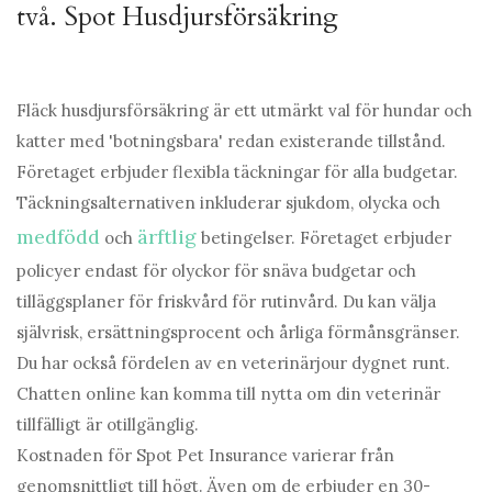
två.
Spot Husdjursförsäkring
Jämför planer på Spot
Fläck husdjursförsäkring är ett utmärkt val för hundar och
katter med 'botningsbara' redan existerande tillstånd.
Företaget erbjuder flexibla täckningar för alla budgetar.
Täckningsalternativen inkluderar sjukdom, olycka och
medfödd
ärftlig
och
betingelser. Företaget erbjuder
policyer endast för olyckor för snäva budgetar och
tilläggsplaner för friskvård för rutinvård. Du kan välja
självrisk, ersättningsprocent och årliga förmånsgränser.
Du har också fördelen av en veterinärjour dygnet runt.
Chatten online kan komma till nytta om din veterinär
tillfälligt är otillgänglig.
Kostnaden för Spot Pet Insurance varierar från
genomsnittligt till högt. Även om de erbjuder en 30-