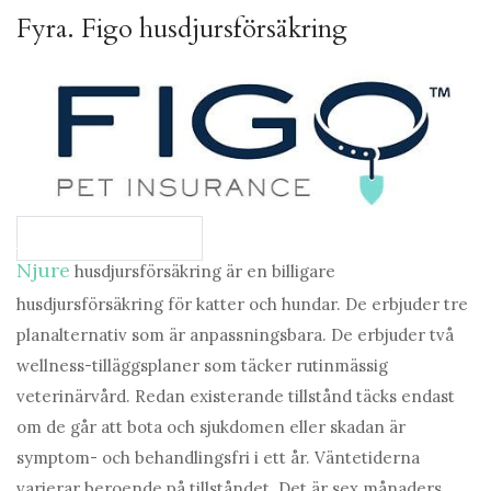
Fyra.
Figo husdjursförsäkring
Jämför planer på Figo
Njure
husdjursförsäkring är en billigare
husdjursförsäkring för katter och hundar. De erbjuder tre
planalternativ som är anpassningsbara. De erbjuder två
wellness-tilläggsplaner som täcker rutinmässig
veterinärvård. Redan existerande tillstånd täcks endast
om de går att bota och sjukdomen eller skadan är
symptom- och behandlingsfri i ett år. Väntetiderna
varierar beroende på tillståndet. Det är sex månaders