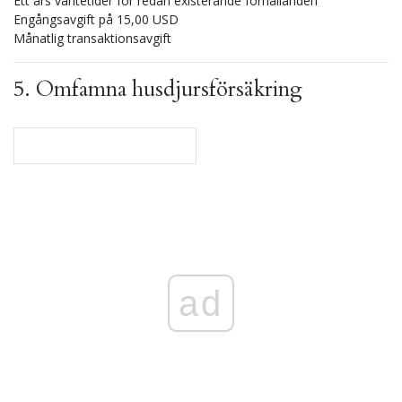
Ett års väntetider för redan existerande förhållanden
Engångsavgift på 15,00 USD
Månatlig transaktionsavgift
5.
Omfamna husdjursförsäkring
Jämför planer på Embrace
ad