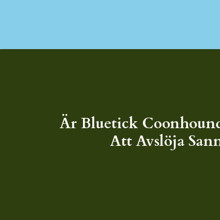
Är Bluetick Coonhound
Att Avslöja San