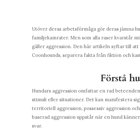
Utöver deras arbetsförmåga gör deras jämna hum
familjekamrater. Men som alla raser kvarstår mi
gäller aggression. Den här artikeln syftar till at
Coonhounds, separera fakta från fiktion och kas
Förstå h
Hundars aggression omfattar en rad beteenden s
stimuli eller situationer. Det kan manifestera sig
territoriell aggression, possessiv aggression o
baserad aggression uppstår när en hund känner sig
svar.