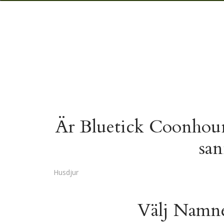
Är Bluetick Coonhound
sa
Husdjur
Välj Namne