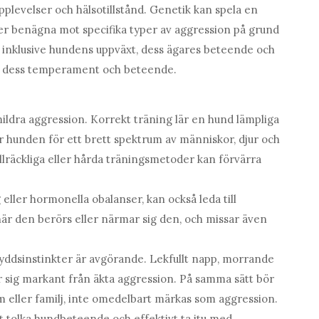
pplevelser och hälsotillstånd. Genetik kan spela en
mer benägna mot specifika typer av aggression på grund
er, inklusive hundens uppväxt, dess ägares beteende och
rt dess temperament och beteende.
mildra aggression. Korrekt träning lär en hund lämpliga
ter hunden för ett brett spektrum av människor, djur och
illräckliga eller hårda träningsmetoder kan förvärra
ller hormonella obalanser, kan också leda till
är den berörs eller närmar sig den, och missar även
 skyddsinstinkter är avgörande. Lekfullt napp, morrande
r sig markant från äkta aggression. På samma sätt bör
em eller familj, inte omedelbart märkas som aggression.
ekt tolka hundbeteende och effektivt ta itu med