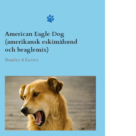
American Eagle Dog
(amerikansk eskimåhund
och beaglemix)
Hundar & Katter