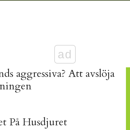
ad
s aggressiva? Att avslöja
nningen
t På Husdjuret