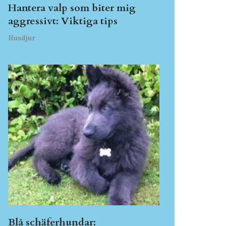
Hantera valp som biter mig
aggressivt: Viktiga tips
Husdjur
Blå schäferhundar: