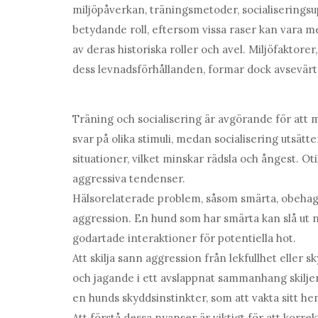
miljöpåverkan, träningsmetoder, socialiseringsu
betydande roll, eftersom vissa raser kan vara 
av deras historiska roller och avel. Miljöfaktor
dess levnadsförhållanden, formar dock avsevä
Träning och socialisering är avgörande för att 
svar på olika stimuli, medan socialisering utsät
situationer, vilket minskar rädsla och ångest. Ot
aggressiva tendenser.
Hälsorelaterade problem, såsom smärta, obehag e
aggression. En hund som har smärta kan slå ut n
godartade interaktioner för potentiella hot.
Att skilja sann aggression från lekfullhet eller
och jagande i ett avslappnat sammanhang skilje
en hunds skyddsinstinkter, som att vakta sitt h
Att förstå dessa nyanser är viktigt för att korr