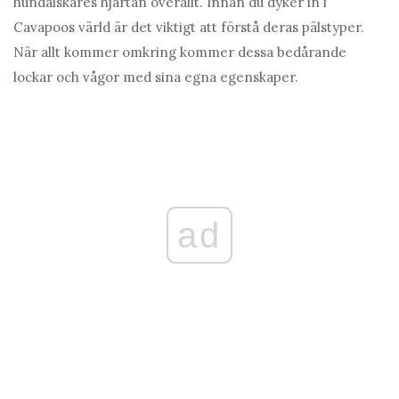
hundälskares hjärtan överallt. Innan du dyker in i
Cavapoos värld är det viktigt att förstå deras pälstyper.
När allt kommer omkring kommer dessa bedårande
lockar och vågor med sina egna egenskaper.
ad