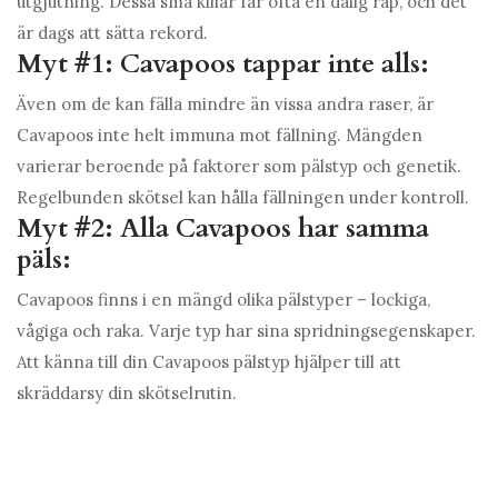
utgjutning. Dessa små killar får ofta en dålig rap, och det
är dags att sätta rekord.
Myt #1: Cavapoos tappar inte alls:
Även om de kan fälla mindre än vissa andra raser, är
Cavapoos inte helt immuna mot fällning. Mängden
varierar beroende på faktorer som pälstyp och genetik.
Regelbunden skötsel kan hålla fällningen under kontroll.
Myt #2: Alla Cavapoos har samma
päls:
Cavapoos finns i en mängd olika pälstyper – lockiga,
vågiga och raka. Varje typ har sina spridningsegenskaper.
Att känna till din Cavapoos pälstyp hjälper till att
skräddarsy din skötselrutin.