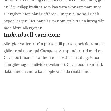
finns en viss sanning i det. Deras pudel härstamning ger
en låg utsläpp kvalitet som kan vara skonsammare mot
allergiker. Men här är affären – ingen hundras är helt
hypoallergen. Det handlar mer om att hitta en lurvig vän
med färre allergener.
Individuell variation:
Allergier varierar från person till person, och detsamma
gäller reaktioner på Cavapoos. Att spendera tid med en
Cavapoo innan du tar hem en är ett smart drag. Vissa
allergibenägna individer tycker att Cavapoos är en frisk
fläkt, medan andra kan uppleva milda reaktioner.