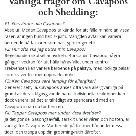
Vanliga frågor om Cavapoos
och Shedding:
F1: Försvinner alla Cavapoos?
Absolut. Medan Cavapoos är kända för att fälla mindre än vissa
raser, är ingen hund helt skjulfri. Mängden avfall kan variera
beroende på faktorer som pälstyp och genetik.
F2: Hur ofta ska jag putsa min Cavapoo?
Regelbunden skötsel är nyckeln. Borsta din Cavapoo några
gånger i veckan för att hålla håravfallet under kontroll.
Frekvensen kan variera beroende på pälstyp, med lockiga pälsar
som kräver lite mer uppmärksamhet.
F3: Kan Cavapoos vara lämplig för allergiker?
Generellt sett, ja. Cavapoos anses ofta vara allergivänliga på
grund av deras lågavgivande natur. Individuella reaktioner kan
dock variera, så det är tillrådligt att spendera tid med en
Cavapoo innan du tar hem en.
F4: Tappar Cavapoos mer under vissa årstider?
Ja det gör de. Säsongsavfall, särskilt under våren och hösten, är
vanligt för Cavapoos. Var beredd på lite mer hår under dessa
tider, och trappa upp din grooming-rutin därefter.