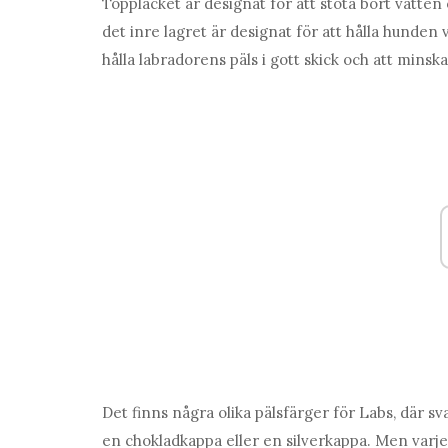
Topplacket är designat för att stöta bort vatte
det inre lagret är designat för att hålla hunden 
hålla labradorens päls i gott skick och att minsk
Det finns några olika pälsfärger för Labs, där sv
en chokladkappa eller en silverkappa. Men varj