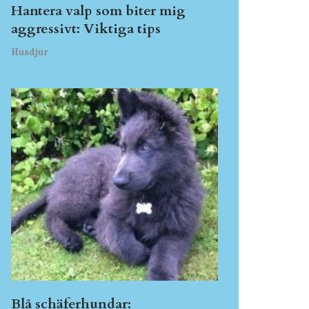
Hantera valp som biter mig
aggressivt: Viktiga tips
Husdjur
Blå schäferhundar: