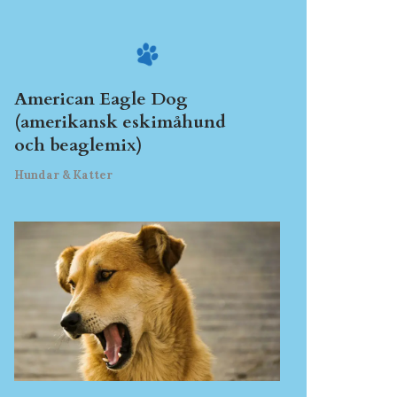
American Eagle Dog
(amerikansk eskimåhund
och beaglemix)
Hundar & Katter