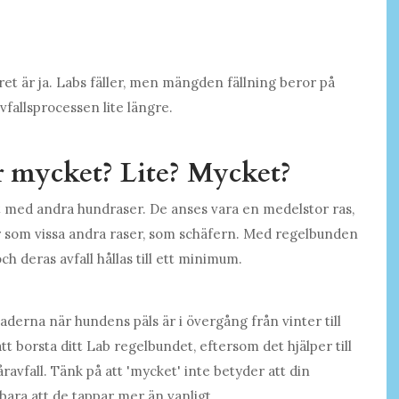
et är ja. Labs fäller, men mängden fällning beror på
vfallsprocessen lite längre.
 mycket? Lite? Mycket?
t med andra hundraser. De anses vara en medelstor ras,
ler som vissa andra raser, som schäfern. Med regelbunden
ch deras avfall hållas till ett minimum.
derna när hundens päls är i övergång från vinter till
tt borsta ditt Lab regelbundet, eftersom det hjälper till
avfall. Tänk på att 'mycket' inte betyder att din
bara att de tappar mer än vanligt.