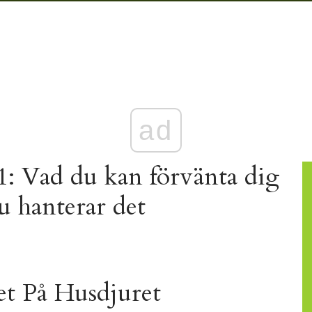
ad
: Vad du kan förvänta dig
u hanterar det
t På Husdjuret