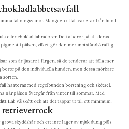
 chokladlabbetsavfall
r samma fällningsvanor. Mängden utfall varierar från hund
ula eller choklad labradorer. Detta beror på att deras
r pigment i pälsen, vilket gör den mer motståndskraftig
ar som är ljusare i färgen, så de tenderar att fälla mer
g beror på den individuella hunden, men dessa mörkare
a sorten.
fall hanteras med regelbunden borstning och skötsel.
na när pälsen övergår från vinter till sommar. Med
tt Lab välskött och att det tappar ut till ett minimum.
 retrieverrock
v grova skyddshår och ett inre lager av mjuk dunig päls.