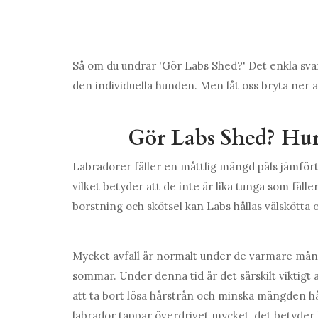
Så om du undrar 'Gör Labs Shed?' Det enkla svar
den individuella hunden. Men låt oss bryta ner a
Gör Labs Shed? Hur
Labradorer fäller en måttlig mängd päls jämför
vilket betyder att de inte är lika tunga som fäl
borstning och skötsel kan Labs hållas välskötta o
Mycket avfall är normalt under de varmare måna
sommar. Under denna tid är det särskilt viktigt a
att ta bort lösa hårstrån och minska mängden hår
labrador tappar överdrivet mycket, det betyder 