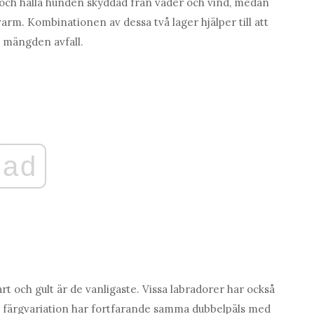
n och hålla hunden skyddad från väder och vind, medan
varm. Kombinationen av dessa två lager hjälper till att
a mängden avfall.
ad
art och gult är de vanligaste. Vissa labradorer har också
e färgvariation har fortfarande samma dubbelpäls med