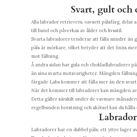
Svart, gult och
Alla labrador retrievers, oavsett pälsfärg, dela
till hund och påverkas av ålder och livsstil.
Svarta labradorer tenderar att fälla mindre än g
päls är mörkare, vilket betyder att det finns me
mot fällning.
Å andra sidan har gula och chokladlabradorer päls
än sina svarta motsvarigheter. Mängden fällnin
färgade Labs kommer att fälla mer än den svart
När det kommer till labradorer kan mängden av
Detta gäller särskilt under de varmare månader
regelbunden borstning och skötsel kan du hålla di
Labrador
Labradorer har en dubbel päls; ett yttre lager a