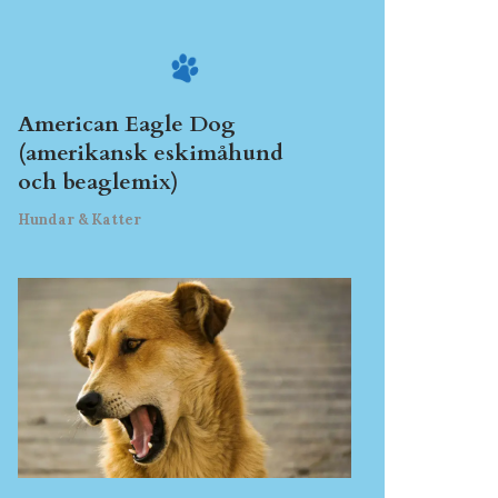
American Eagle Dog
(amerikansk eskimåhund
och beaglemix)
Hundar & Katter