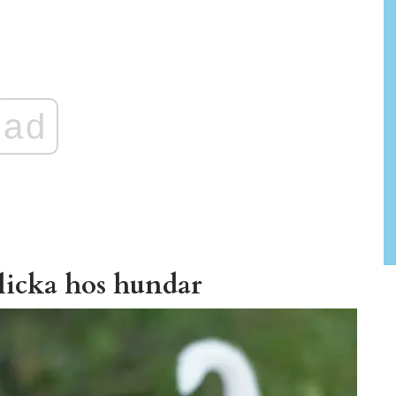
ad
slicka hos hundar