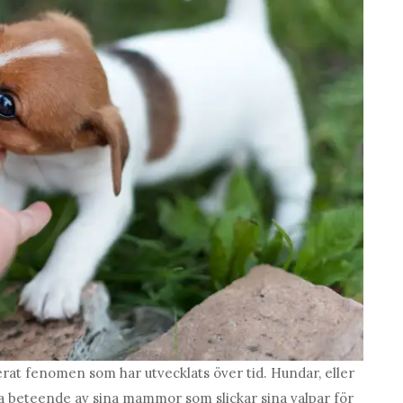
erat fenomen som har utvecklats över tid. Hundar, eller
detta beteende av sina mammor som slickar sina valpar för