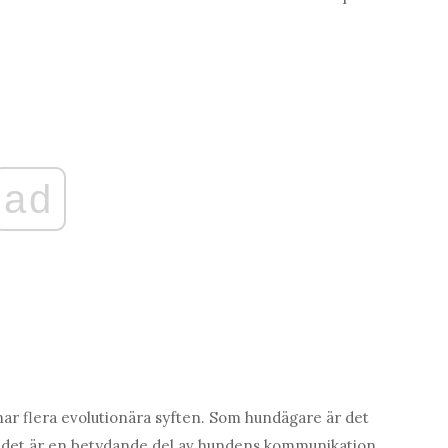
ad
änar flera evolutionära syften. Som hundägare är det
m det är en betydande del av hundens kommunikation.