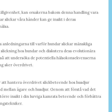
tillgivenhet, kan orsakerna bakom denna handling vara
r slickar våra händer kan ge insikt i deras
älsa.
ka anledningarna till varför hundar slickar mänskliga
 slickning hos hundar och diskutera dess evolutionära
å att undersöka de potentiella hälsokonsekvenserna
g sker överdrivet.
 att hantera överdrivet slickbeteende hos husdjur
nd mellan ägare och husdjur. Genom att förstå vad det
törre insikt i din lurviga kamrats beteende och förbättra
ngstekniker.