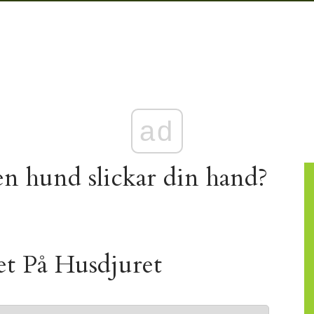
ad
en hund slickar din hand?
t På Husdjuret