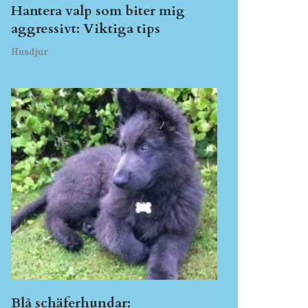
Hantera valp som biter mig
aggressivt: Viktiga tips
Husdjur
Blå schäferhundar: