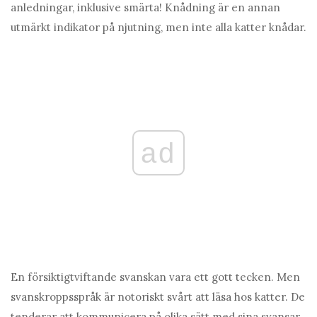
anledningar, inklusive smärta! Knådning är en annan
utmärkt indikator på njutning, men inte alla katter knådar.
ad
En försiktigtviftande svanskan vara ett gott tecken. Men
svanskroppsspråk är notoriskt svårt att läsa hos katter. De
tenderar att kommunicera på olika sätt med sina svansar,