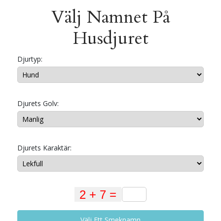
Välj Namnet På
Husdjuret
Djurtyp:
Djurets Golv:
Djurets Karaktär:
Välj Ett Smeknamn