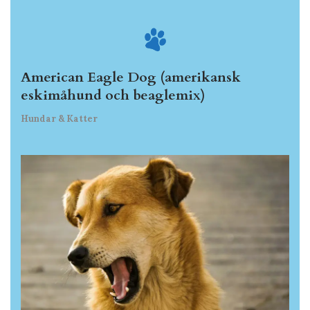
American Eagle Dog (amerikansk
eskimåhund och beaglemix)
Hundar & Katter