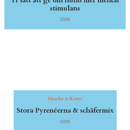
11 sätt att ge din hund mer mental
stimulans
2026
Hundar & Katter
Stora Pyrenéerna & schäfermix
2026