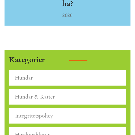
ha?
2026
Kategorier
Hundar
Hundar & Katter
Integritetspolicy
Husdjursblogg