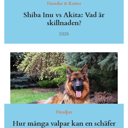
Hundar & Katter
Shiba Inu vs Akita: Vad är
skillnaden?
2026
Husdjur
Hur många valpar kan en schäfer